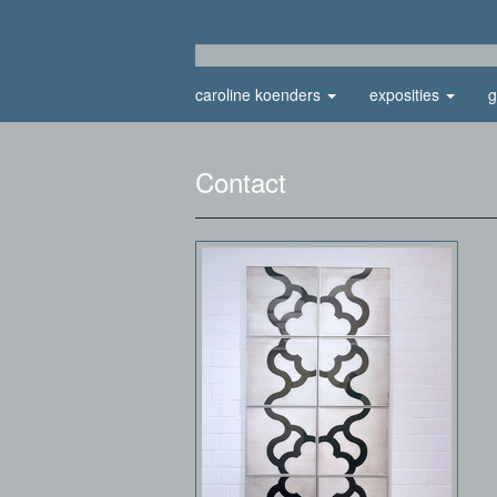
caroline koenders
exposities
g
Contact