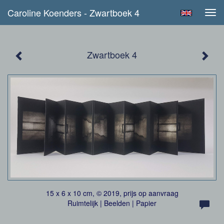
Caroline Koenders - Zwartboek 4
Tog
navi
Zwartboek 4
15 x 6 x 10 cm, © 2019, prijs op aanvraag
Ruimtelijk | Beelden | Papier