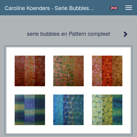
Caroline Koenders - Serie Bubbles En Pattern Compleet
Tog
navi
serie bubbles en Pattern compleet